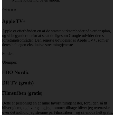
kunne logge ind på en anden.
⭐⭐⭐⭐⭐
Apple TV+
Apple er efterhånden en af de største virksomheder på verdensplan,
og vi begynder derfor at se at de ligesom Google udvider deres
forretningsområder. Den seneste udvidelser er Apple TV+, som er
deres helt egen eksklusive streamingtjeneste.
Fordele:
Ulemper:
HBO Nordic
DR TV (gratis)
Filmstriben (gratis)
Dette er personligt en af mine favorit filmtjenester, fordi den så tit
bliver glemt, og hver gang jeg kommer tilbage bliver jeg overrasket
over det indhold jeg streame på Filmstriben – og så endda helt gratis.