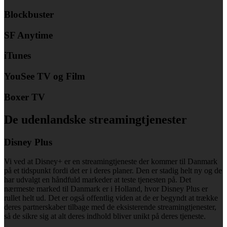
Blockbuster
SF Anytime
iTunes
YouSee TV og Film
Boxer TV
De udenlandske streamingtjenester
Disney Plus
Vi ved at Disney+ er en streamingtjeneste der kommer til Danmark
på et tidspunkt fordi det er i deres planer. Den er stadig helt ny og de
har udvalgt en håndfuld markeder at teste tjenesten på. Det
nærmeste marked til Danmark er i Holland, hvor Disney Plus er
rullet helt ud. Det er også offentlig viden at de er begyndt at trække
deres partnerskaber tilbage med de eksisterende streamingtjenester,
så de sikre sig at alt deres indhold bliver unikt på deres tjeneste.