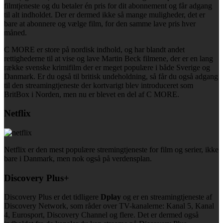
filmtjeneste og du betaler én pris for dit abonnement og får adgang
til alt indholdet. Der er dermed ikke så mange muligheder, det er
bare at abonnere og vælge film, for den samme lave pris hver
måned.
C MORE er store på nordisk indhold, og har blandt andet
rettighederne til at vise og lave Martin Beck filmene, der er en lang
række svenske krimifilm der er meget populære i både Sverige og
Danmark. Er du også til britisk undeholdning, så får du også adgang
til den streamingtjeneste der kortvarigt blev introduceret som
BritBox i Norden, men nu er blevet en del af C MORE.
Netflix
Netflix er den mest populære stremingtjeneste for film og serier, ikke
bare i Danmark, men nok også på verdensplan.
Discovery Plus+
Discovery Plus er det tidligere
Dplay
og er en streamingtjeneste af
Discovery Network, som råder over TV-kanalerne: Kanal 5, Kanal
4, Eurosport, Discovery Channel og flere. Det er dermed også