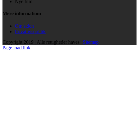
Nye film
Mere information:
Om siden
Privatlivspolitik
Copyright 2019 | Alle rettigheder haves |
Sitemap
Page load link
Go
to
Top