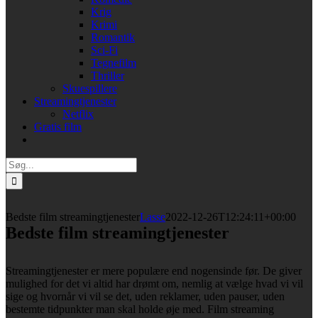
Krig
Krimi
Romantik
Sci-Fi
Tegnefilm
Thriller
Skuespillere
Streamingtjenester
Netflix
Gratis film
Søg
efter:
Bedste film streamingtjenester
Lasse
2022-12-26T12:24:11+00:00
Bedste film streamingtjenester
Streamingtjenester er mere populære end nogensinde før. De giver
mulighed for det vi altid har drømt om, nemlig at vælge hvad vi vil
sige og hvornår vi vil se det, uden reklamer, uden pauser, uden
bestemte tidpunkter man skal holde øje med. Film streaming