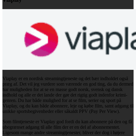
Viaplay er en nordisk streamingtjeneste og det bær indholdet også
præg af. Det vil jeg vurdere som værende en god ting, da du dermed
har muligheden for at se en masse godt norsk, svensk og dansk
indhold og alle er det lande der gør det rigtig godt indenfor krimi-
genren. Du har både mulighed for at se film, serier og sport på
Viaplay, og du kan både abonnere, leje og købe film, samt adgang til
unikke sportsbegivenheder eller såkaldt PPV (Pay Per View).
Som filmtjeneste er Viaplay god fordi du kan abonnere på den og få
ubegrænset adgang til alle film der er en del af abonnementet.
Ligesom mange andre streamingtjenester, bliver der dog i højere