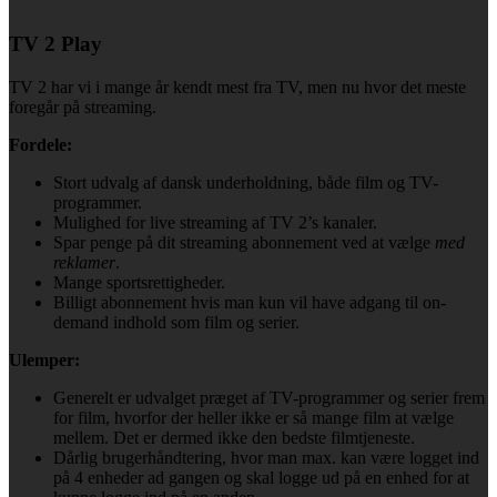
TV 2 Play
TV 2 har vi i mange år kendt mest fra TV, men nu hvor det meste
foregår på streaming.
Fordele:
Stort udvalg af dansk underholdning, både film og TV-
programmer.
Mulighed for live streaming af TV 2’s kanaler.
Spar penge på dit streaming abonnement ved at vælge
med
reklamer
.
Mange sportsrettigheder.
Billigt abonnement hvis man kun vil have adgang til on-
demand indhold som film og serier.
Ulemper:
Generelt er udvalget præget af TV-programmer og serier frem
for film, hvorfor der heller ikke er så mange film at vælge
mellem. Det er dermed ikke den bedste filmtjeneste.
Dårlig brugerhåndtering, hvor man max. kan være logget ind
på 4 enheder ad gangen og skal logge ud på en enhed for at