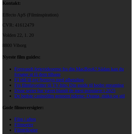
Kontakt:
Effecto ApS (Filminspiration)
CVR: 41612479
Volden 22, 1. 20
8800 Viborg
Nyeste film guides:
Forsvandt ferievideoerne fra din MacBook? Sådan kan du
forsøge at få dem tilbage
Få råd til nyt fjernsyn med afbetaling
Fra filmfavoritter til TV-hits: Din guide til bedre streaming
Disse serier har været blandt de mest populære i 2025
De bedste casinofilm gennem tiderne: Drama, risiko og stil
Gode filmoversigter:
Film i aften
Filmserier
Filmtrilogier