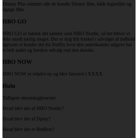
Disney Plus rummer alle de kendte Disney film, både tegnefilm og
rigtige film.
HBO GO
HBO GO er faktisk det samme som HBO Nordic, så her bliver vi
ikke snydt særlig meget. Der er dog lidt forskel i udvalget af indhold
ligesom vi kender det fra Netflix hvor den amerikanske udgave har
et helt andet og bredere udvalg end den danske.
HBO NOW
HBO NOW er relativt ny og blev lanceret i XXXX
Hulu
Tidligere streamingtjenester
Hvad blev der af HBO Nordic?
Hvad blev der af Dplay?
Hvad blev der er BritBox?