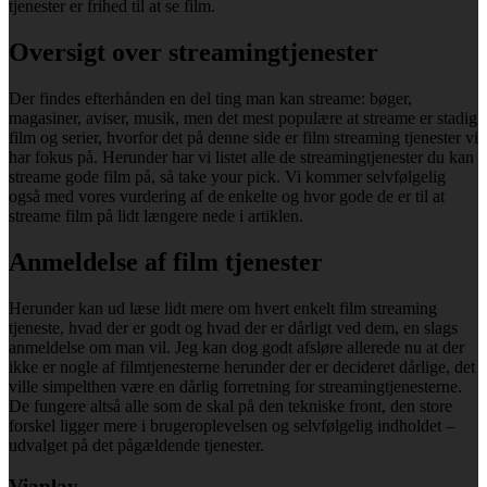
tjenester er frihed til at se film.
Oversigt over streamingtjenester
Der findes efterhånden en del ting man kan streame: bøger,
magasiner, aviser, musik, men det mest populære at streame er stadig
film og serier, hvorfor det på denne side er film streaming tjenester vi
har fokus på. Herunder har vi listet alle de streamingtjenester du kan
streame gode film på, så take your pick. Vi kommer selvfølgelig
også med vores vurdering af de enkelte og hvor gode de er til at
streame film på lidt længere nede i artiklen.
Anmeldelse af film tjenester
Herunder kan ud læse lidt mere om hvert enkelt film streaming
tjeneste, hvad der er godt og hvad der er dårligt ved dem, en slags
anmeldelse om man vil. Jeg kan dog godt afsløre allerede nu at der
ikke er nogle af filmtjenesterne herunder der er decideret dårlige, det
ville simpelthen være en dårlig forretning for streamingtjenesterne.
De fungere altså alle som de skal på den tekniske front, den store
forskel ligger mere i brugeroplevelsen og selvfølgelig indholdet –
udvalget på det pågældende tjenester.
Viaplay