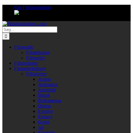
Skip
Om Filminspiration
to
content
Søg
efter:
Filmguide
Filmtrilogier
Filmserier
Filmnyheder
Filmanbefalinger
Filmgenrer
Action
Animation
Autentisk
Dansk
Dokumentar
Drama
Eventyr
Fantasy
Gyser
Jul
Komedie