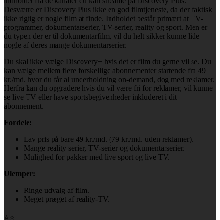
indholdet fra de kanaler du kan streame på Discovery Plus.
Desværre er Discovery Plus ikke en god filmtjeneste, da der faktisk
ikke rigtig er nogle film at finde. Indholdet består primært at TV-
programmer, dokumentarserier, TV-serier, reality og sport. Men er
du typen der er til dokumentarfilm, vil du helt sikker kunne lide
nogle af deres mange dokumentarserier.
Du skal ikke vælge Discovery+ hvis det er film du gerne vil se. Du
kan vælge mellem flere forskellige abonnementer startende fra 49
kr./md. hvor du får al underholdning on-demand, dog med reklamer.
Herfra kan du opgradere hvis du vil være fri for reklamer, vil kunne
se live TV eller have sportsbegivenheder inkluderet i dit
abonnement.
Fordele:
Lav pris på bare 49 kr./md. (79 kr./md. uden reklamer).
Mange reality serier, TV-serier og dokumentarserier.
Mulighed for pakker med live sport og live TV.
Ulemper:
Ringe udvalg af film.
Meget præget af reality-TV.
⭐⭐