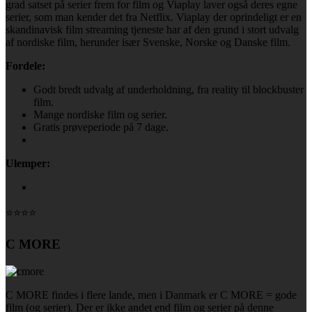
grad satset på serier frem for film og Viaplay laver også deres egne
serier, som man kender det fra Netflix. Viaplay der oprindeligt er en
skandinavisk film streaming tjeneste har af den grund i stort udvalg
af nordiske film, herunder især Svenske, Norske og Danske film.
Fordele:
Godt bredt udvalg af underholdning, fra reality til blockbuster
film.
Mange nordiske film og serier.
Gratis prøveperiode på 7 dage.
Ulemper:
⭐⭐⭐⭐
C MORE
C MORE findes i flere lande, men i Danmark er C MORE = gode
film (og serier). Der er ikke andet end film og serier på denne