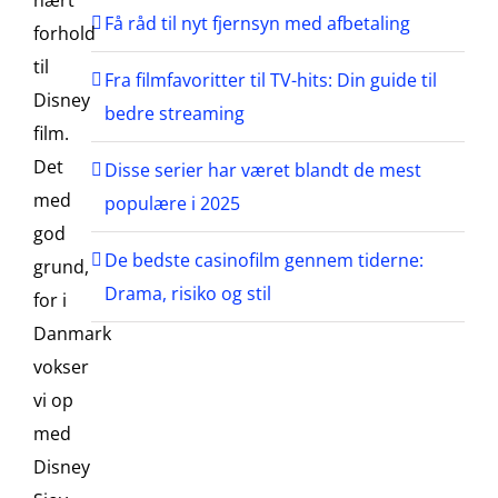
nært
Få råd til nyt fjernsyn med afbetaling
forhold
til
Fra filmfavoritter til TV-hits: Din guide til
Disney
bedre streaming
film.
Det
Disse serier har været blandt de mest
med
populære i 2025
god
De bedste casinofilm gennem tiderne:
grund,
Drama, risiko og stil
for i
Danmark
vokser
vi op
med
Disney