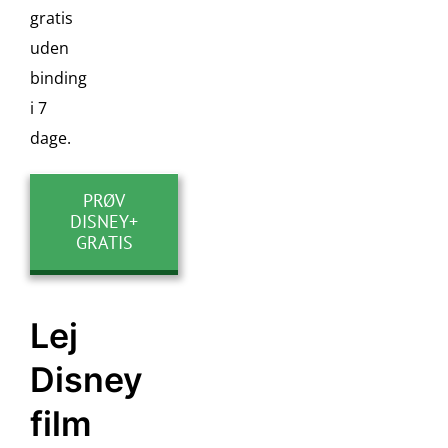
gratis
uden
binding
i 7
dage.
PRØV
DISNEY+
GRATIS
Lej
Disney
film