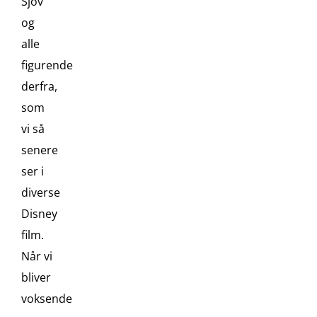
Sjov
og
alle
figurende
derfra,
som
vi så
senere
ser i
diverse
Disney
film.
Når vi
bliver
voksende