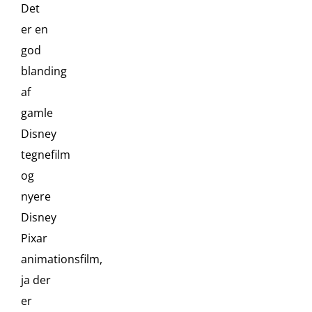
Det
er en
god
blanding
af
gamle
Disney
tegnefilm
og
nyere
Disney
Pixar
animationsfilm,
ja der
er