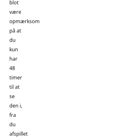
blot
være
opmærksom
på at
du
kun
har
48
timer
til at
se
den i,
fra
du
afspillet