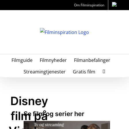
Skip
Om Filminspiration
to
content
Filmguide
Filmnyheder
Filmanbefalinger
Streamingtjenester
Gratis film
Disney
film på
Se film og serier her