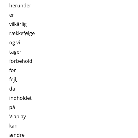
herunder
er i
vilkårlig
rækkefølge
og vi
tager
forbehold
for
fejl,
da
indholdet
på
Viaplay
kan
ændre