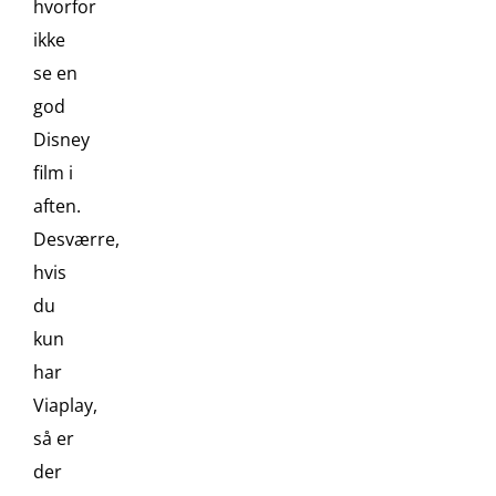
hvorfor
ikke
se en
god
Disney
film i
aften.
Desværre,
hvis
du
kun
har
Viaplay,
så er
der