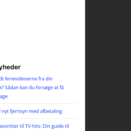
nyheder
t ferievideoerne fra din
? Sådan kan du forsøge at få
bage
il nyt fjernsyn med afbetaling
avoritter til TV-hits: Din guide til