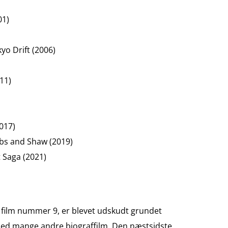
01)
yo Drift (2006)
011)
2017)
bbs and Shaw (2019)
t Saga (2021)
, film nummer 9, er blevet udskudt grundet
 med mange andre biograffilm. Den næstsidste