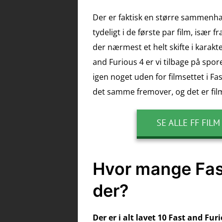
Der er faktisk en større sammenhæ
tydeligt i de første par film, især f
der nærmest et helt skifte i karak
and Furious 4 er vi tilbage på spo
igen noget uden for filmsettet i Fas
det samme fremover, og det er fil
SE ALLE FF FILM
Hvor mange Fast
der?
Der er i alt lavet 10 Fast and Fur