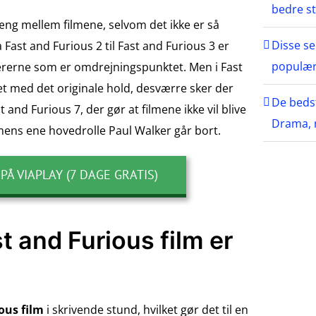
bedre s
ng mellem filmene, selvom det ikke er så
Disse se
ra Fast and Furious 2 til Fast and Furious 3 er
populær
tererne som er omdrejningspunktet. Men i Fast
ret med det originale hold, desværre sker der
De beds
t and Furious 7, der gør at filmene ikke vil blive
Drama, r
mens ene hovedrolle Paul Walker går bort.
 PÅ VIAPLAY (7 DAGE GRATIS)
 and Furious film er
ious film
i skrivende stund, hvilket gør det til en