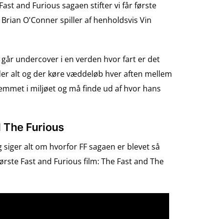
ast and Furious sagaen stifter vi får første
rian O'Conner spiller af henholdsvis Vin
 går undercover i en verden hvor fart er det
ylder alt og der køre væddeløb hver aften mellem
dlemmet i miljøet og må finde ud af hvor hans
nd The Furious
siger alt om hvorfor FF sagaen er blevet så
første Fast and Furious film: The Fast and The