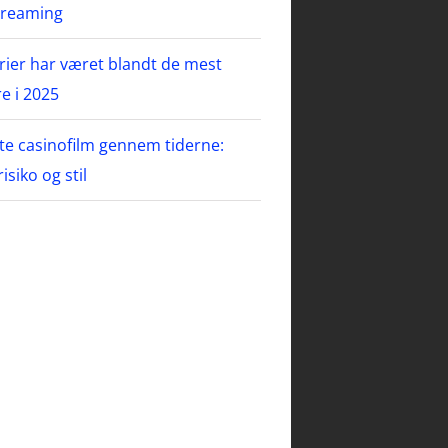
treaming
rier har været blandt de mest
e i 2025
te casinofilm gennem tiderne:
isiko og stil