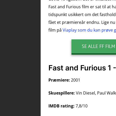
Fast and Furious film er sat til a
tidspunkt usikkert om det fastholde
fået et præmiereår endnu. Lige nu 
film på
Viaplay som du kan prøve gr
SE ALLE FF FILM
Fast and Furious 1 
Præmiere:
2001
Skuespillere:
Vin Diesel, Paul Wal
IMDB rating:
7,8/10