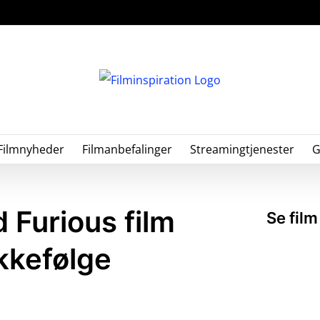
Filmnyheder
Filmanbefalinger
Streamingtjenester
G
 Furious film
Se film
kkefølge