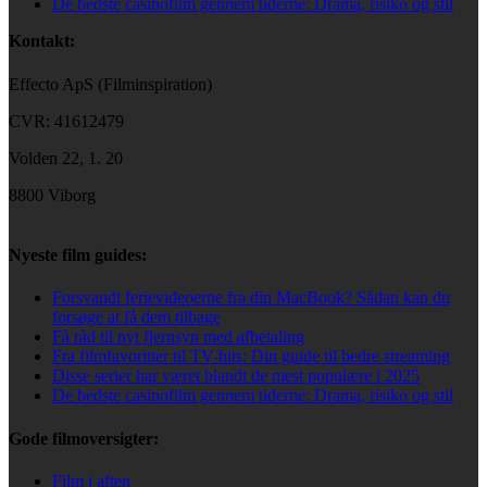
De bedste casinofilm gennem tiderne: Drama, risiko og stil
Kontakt:
Effecto ApS (Filminspiration)
CVR: 41612479
Volden 22, 1. 20
8800 Viborg
Nyeste film guides:
Forsvandt ferievideoerne fra din MacBook? Sådan kan du
forsøge at få dem tilbage
Få råd til nyt fjernsyn med afbetaling
Fra filmfavoritter til TV-hits: Din guide til bedre streaming
Disse serier har været blandt de mest populære i 2025
De bedste casinofilm gennem tiderne: Drama, risiko og stil
Gode filmoversigter:
Film i aften