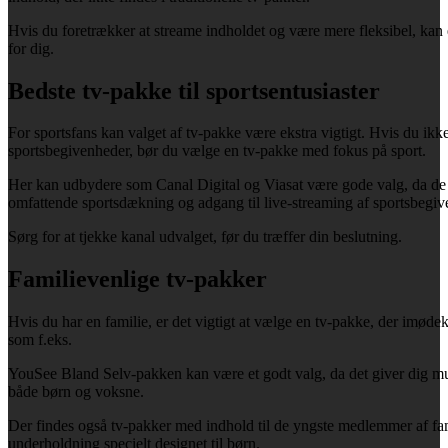
Hvis du foretrækker at streame indholdet og være mere fleksibel, kan
for dig.
Bedste tv-pakke til sportsentusiaster
For sportsfans kan valget af tv-pakke være ekstra vigtigt. Hvis du ikke
sportsbegivenheder, bør du vælge en tv-pakke med fokus på sport.
Her kan udbydere som Canal Digital og Viasat være gode valg, da de 
omfattende sportsdækning og adgang til live-streaming af sportsbegiv
Sørg for at tjekke kanal udvalget, før du træffer din beslutning.
Familievenlige tv-pakker
Hvis du har en familie, er det vigtigt at vælge en tv-pakke, der imød
som f.eks.
YouSee Bland Selv-pakken kan være et godt valg, da det giver dig muli
både børn og voksne.
Der findes også tv-pakker med indhold til de yngste medlemmer af fa
underholdning specielt designet til børn.