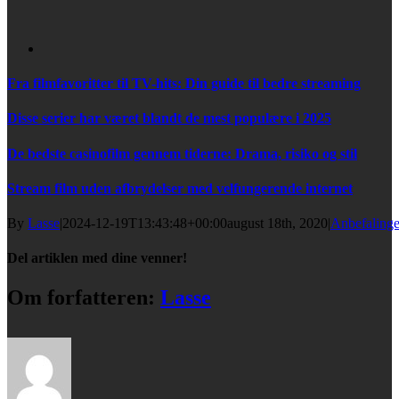
Fra filmfavoritter til TV-hits: Din guide til bedre streaming
Disse serier har været blandt de mest populære i 2025
De bedste casinofilm gennem tiderne: Drama, risiko og stil
Stream film uden afbrydelser med velfungerende internet
By
Lasse
|
2024-12-19T13:43:48+00:00
august 18th, 2020
|
Anbefalinge
Del artiklen med dine venner!
Facebook
Twitter
Reddit
LinkedIn
Tumblr
Pinterest
E-
Om forfatteren:
Lasse
mail