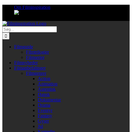
Skip
Om Filminspiration
to
content
Søg
efter:
Filmguide
Filmtrilogier
Filmserier
Filmnyheder
Filmanbefalinger
Filmgenrer
Action
Animation
Autentisk
Dansk
Dokumentar
Drama
Eventyr
Fantasy
Gyser
Jul
Komedie