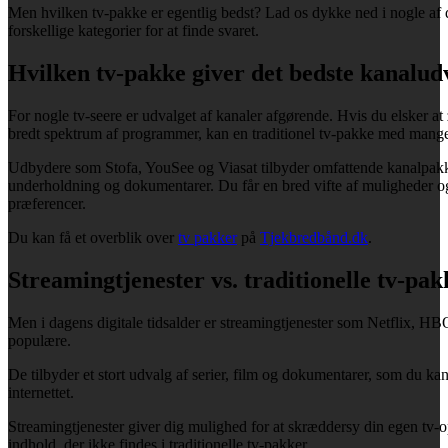
Men hvilken tv-pakke er egentlig bedst? Lad os dykke ned i nogle af 
forskellige kategorier for at finde svaret.
Hvilken tv-pakke giver det bedste kanalud
For nogle tv-seere er udvalget af kanaler afgørende. Hvis du elsker at
bredt spektrum af programmer, kan en traditionel tv-pakke med mange 
Udbydere som Stofa, YouSee og Viasat tilbyder omfattende kanalpakker
underholdning og dokumentarer. Du får en bred vifte af muligheder og 
præferencer.
Du kan få et overblik over
tv pakker
på
Tjekbredbånd.dk
.
Streamingtjenester vs. traditionelle tv-pa
Men i dagens digitale tidsalder er streamingtjenester som Netflix, H
populære.
De tilbyder et stort udvalg af serier, film og dokumentarer, som du ka
internettet.
Streamingtjenester giver dig mulighed for at skræddersy din egen tv-
indhold, der ikke findes i traditionelle tv-pakker.