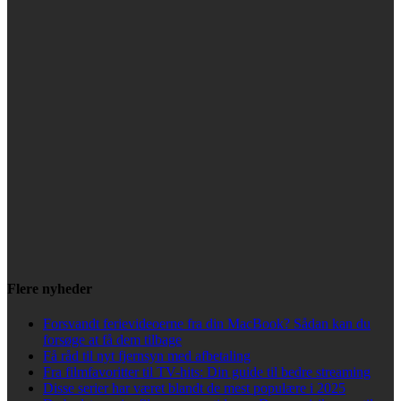
Flere nyheder
Forsvandt ferievideoerne fra din MacBook? Sådan kan du
forsøge at få dem tilbage
Få råd til nyt fjernsyn med afbetaling
Fra filmfavoritter til TV-hits: Din guide til bedre streaming
Disse serier har været blandt de mest populære i 2025