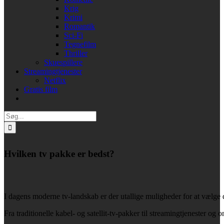
Krig
Krimi
Romantik
Sci-Fi
Tegnefilm
Thriller
Skuespillere
Streamingtjenester
Netflix
Gratis film
Søg
efter:
Hvilken tv pakke er bedst?
I dagens moderne tv-landskab er der utallige muligheder for at vælge d
Fra traditionelle kabel- og satellit-tv-pakker til streamingtjenester og