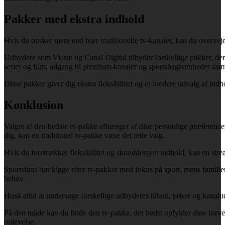
Pakker med ekstra indhold
Hvis du ønsker mere end bare traditionelle tv-kanaler, kan du overvej
Udbydere som Viasat og Canal Digital tilbyder forskellige pakker, der 
serier og film, adgang til premium-kanaler og sportsbegivenheder samt
Disse pakker giver dig ekstra fleksibilitet og et bredere udvalg af indho
Konklusion
Valget af den bedste tv-pakke afhænger af dine personlige præferencer
dig, kan en traditionel tv-pakke være det rette valg.
Hvis du foretrækker fleksibilitet og skræddersyet indhold, kan en stre
Sportsfans bør kigge efter tv-pakker med fokus på sport, mens famili
behov.
Husk altid at undersøge forskellige udbyderes tilbud, priser og kanalud
På den måde kan du finde den tv-pakke, der bedst opfylder dine forven
oplevelse.