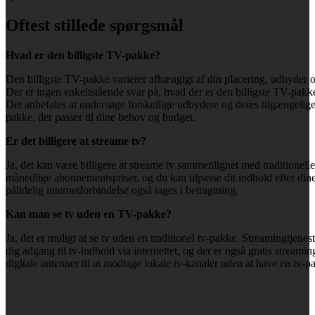
Oftest stillede spørgsmål
Hvad er den billigste TV-pakke?
Den billigste TV-pakke varierer afhængigt af din placering, udbyder og
Der er ingen enkeltstående svar på, hvad der er den billigste TV-pakke
Det anbefales at undersøge forskellige udbydere og deres tilgængelige 
pakke, der passer til dine behov og budget.
Er det billigere at streame tv?
Ja, det kan være billigere at streame tv sammenlignet med traditionelle
månedlige abonnementspriser, og du kan tilpasse dit indhold efter di
pålidelig internetforbindelse også tages i betragtning.
Kan man se tv uden en TV-pakke?
Ja, det er muligt at se tv uden en traditionel tv-pakke. Streamingtje
dig adgang til tv-indhold via internettet, og der er også gratis strea
digitale antenner til at modtage lokale tv-kanaler uden at have en tv-p