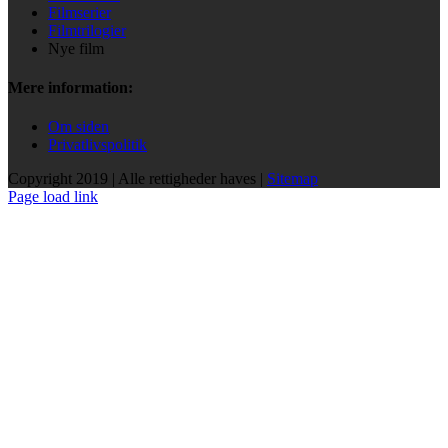
Filmserier
Filmtrilogier
Nye film
Mere information:
Om siden
Privatlivspolitik
Copyright 2019 | Alle rettigheder haves |
Sitemap
Page load link
Go
to
Top