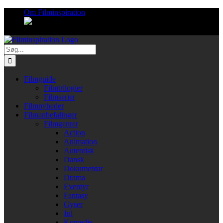
Skip
Om Filminspiration
to
content
Søg
efter:
Filmguide
Filmtrilogier
Filmserier
Filmnyheder
Filmanbefalinger
Filmgenrer
Action
Animation
Autentisk
Dansk
Dokumentar
Drama
Eventyr
Fantasy
Gyser
Jul
Komedie