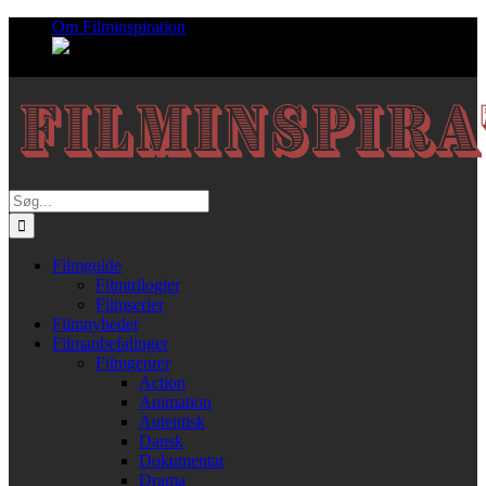
Skip
Om Filminspiration
to
content
Søg
efter:
Filmguide
Filmtrilogier
Filmserier
Filmnyheder
Filmanbefalinger
Filmgenrer
Action
Animation
Autentisk
Dansk
Dokumentar
Drama