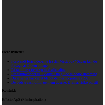
Flere nyheder
Forsvandt ferievideoerne fra din MacBook? Sådan kan du
forsøge at få dem tilbage
Få råd til nyt fjernsyn med afbetaling
Fra filmfavoritter til TV-hits: Din guide til bedre streaming
Disse serier har været blandt de mest populære i 2025
De bedste casinofilm gennem tiderne: Drama, risiko og stil
Kontakt:
Effecto ApS (Filminspiration)