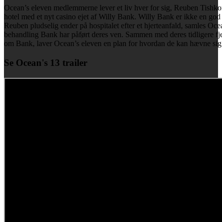
Ocean’s eleven medlemmerne lever et liv hver for sig, Reuben Tishkof
hotel med et nyt casino ejet af Willy Bank. Willy Bank er ikke en go
Reuben pludselig ender på hospitalet efter et hjerteanfald, samles Ocea
behandling Bank har påført deres ven. Sammen med deres tidligere fje
om Bank, laver Ocean’s eleven en plan for hvordan de kan hævne sig
Se Ocean's 13 trailer