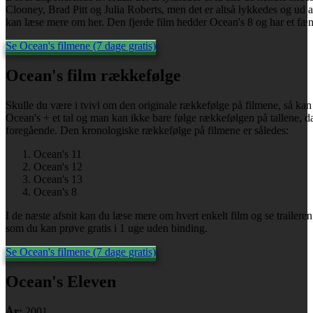
Clooney, Brad Pitt og Julia Roberts, men det er altså lykkedes og ud a
kan læse mere om her. Den fjerde film hedder Ocean's 8 og har et fæn
Se Ocean's filmene (7 dage gratis)
Ocean's film rækkefølge
Skulle du være i tvivl om den originale rækkefølge på filmene, så kan
Ocean's + et tal og man kan ikke bare følge rækkefølgen på tallene, da 
foregående. Den kronologiske rækkefølge på filmene er således:
Ocean's 11
Ocean's 12
Ocean's 13
Ocean's 8
I de næste afsnit kan du læse mere om hvert enkelt film og se traileren
som du kan prøve gratis i 1 uge uden binding.
Se Ocean's filmene (7 dage gratis)
Ocean's Eleven
År:
2001