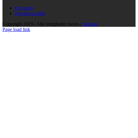
Om siden
Privatlivspolitik
Copyright 2019 | Alle rettigheder haves |
Sitemap
Page load link
Go
to
Top