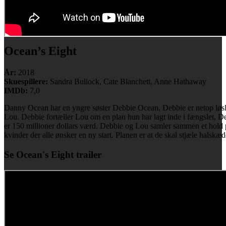
Ocean’s Eight
År:
2018
Skuespillere:
Sandra Bullock, Cate Blanchett, Anne Hathaway
IMDb:
7,0
Danny Ocean har en yngre søster Debbie Ocean, Debbie er netop løsl
Lou. Debbie fortæller Lou om en plan hun har lagt inde i fængslet, De
er 150 millioner dollars værd. Debbie og Lou samler sammen et hold p
kvinder der alle ønsker en ny start. Planen er at de skal stjæle halskæ
Se Ocean's Eight trailer