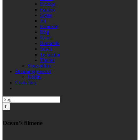
Eventyr
Fantasy
Gyser
Jul
Komedie
Krig
Krimi
Romantik
Sci-Fi
Tegnefilm
Thriller
Skuespillere
Streamingtjenester
Netflix
Gratis film
Søg
efter:
Ocean’s filmene