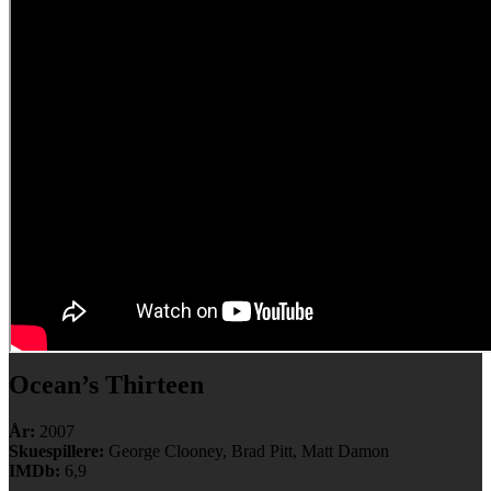
Ocean’s Thirteen
År:
2007
Skuespillere:
George Clooney, Brad Pitt, Matt Damon
IMDb:
6,9