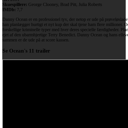
Skuespillere:
George Clooney, Brad Pitt, Julia Roberts
IMDb:
7,7
Danny Ocean er en professionel tyv, der netop er ude på prøveløsladels
han planlægger hurtigt et nyt kup der skal tjene ham flere millioner. 
forskellige kriminelle typer med hver deres specielle færdigheder. Plane
ejet af den ubarmhjertige Terry Benedict. Danny Ocean og hans ellev
sammen er de ude på at score kassen.
Se Ocean's 11 trailer