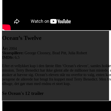
Ocean’s Twelve
År:
2004
Skuespillere:
George Clooney, Brad Pitt, Julia Robert
IMDb:
6,5
Efter et vellykket kup i den første film ‘Ocean’s eleven’, samles holde
mission. Terry Benedict har ikke glemt alle de millioner han mistede,
ønsker at hævne sig. Ocean’s eleven står nu overfor to valg, enten kan
pengene de allerede har brugt fra kuppet mod Terry Benedict. Men hv
tilbage, det gør man med endnu et stort kup.
Se Ocean's 12 trailer