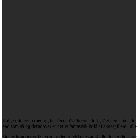
Ifølge min egen mening har Ocean's filmene aldrig fået den status de 
end som så og derudover er der et fantastisk hold af skuespillere i alle
Det er imponerende hvordan det er lykkedes at få alle de kendte skues