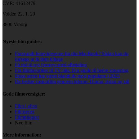
CVR: 41612479
Volden 22, 1. 20
8800 Viborg
Nyeste film guides:
Forsvandt ferievideoerne fra din MacBook? Sådan kan du
forsøge at få dem tilbage
Få råd til nyt fjernsyn med afbetaling
Fra filmfavoritter til TV-hits: Din guide til bedre streaming
Disse serier har været blandt de mest populære i 2025
De bedste casinofilm gennem tiderne: Drama, risiko og stil
Gode filmoversigter:
Film i aften
Filmserier
Filmtrilogier
Nye film
Mere information: