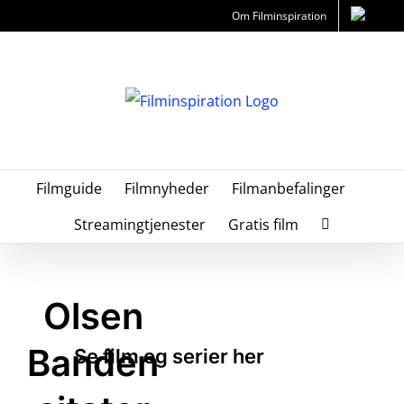
Skip
Om Filminspiration
to
content
Filmguide
Filmnyheder
Filmanbefalinger
Streamingtjenester
Gratis film
Olsen
Banden
Se film og serier her