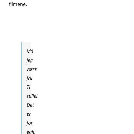
filmene.
Må
jeg
være
fri!
Ti
stille!
Det
er
for
galt.