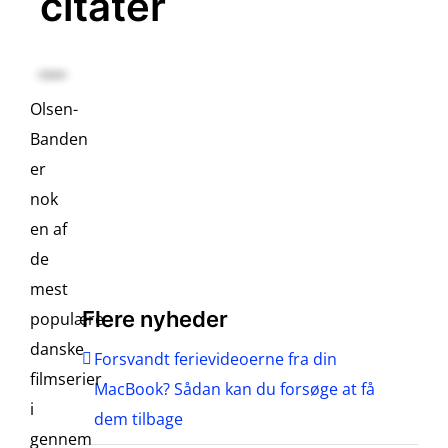
citater
Olsen-
Banden
er
nok
en af
de
mest
Flere nyheder
populære
danske
Forsvandt ferievideoerne fra din
filmserier
MacBook? Sådan kan du forsøge at få
i
dem tilbage
gennem