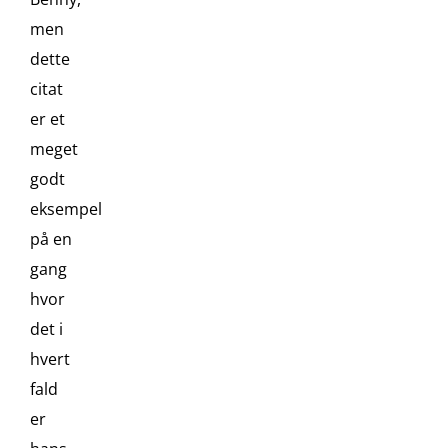
men
dette
citat
er et
meget
godt
eksempel
på en
gang
hvor
det i
hvert
fald
er