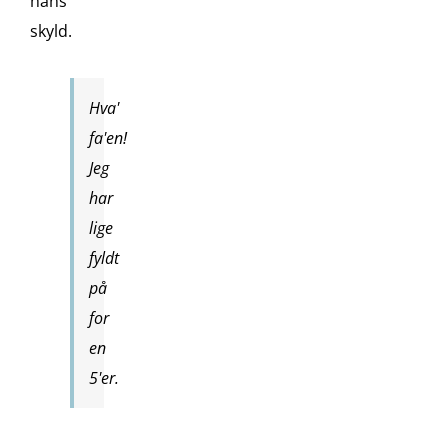
hans
skyld.
Hva'
fa'en!
Jeg
har
lige
fyldt
på
for
en
5'er.