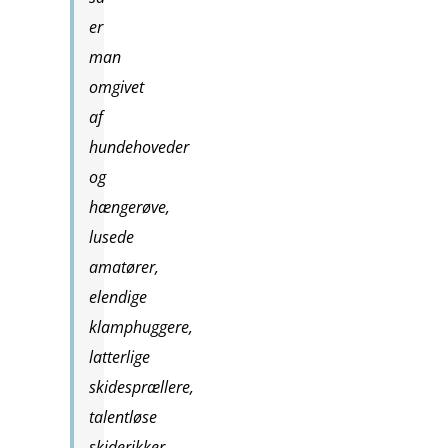
er
man
omgivet
af
hundehoveder
og
hængerøve,
lusede
amatører,
elendige
klamphuggere,
latterlige
skidesprællere,
talentløse
skiderikker,