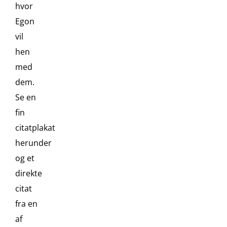
hvor
Egon
vil
hen
med
dem.
Se en
fin
citatplakat
herunder
og et
direkte
citat
fra en
af