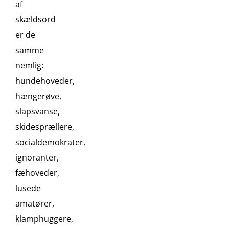
af
skældsord
er de
samme
nemlig:
hundehoveder,
hængerøve,
slapsvanse,
skidesprællere,
socialdemokrater,
ignoranter,
fæhoveder,
lusede
amatører,
klamphuggere,