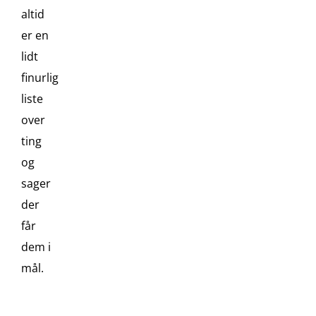
altid
er en
lidt
finurlig
liste
over
ting
og
sager
der
får
dem i
mål.