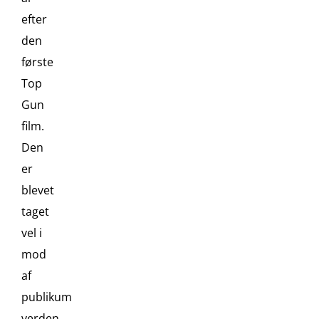
efter
den
første
Top
Gun
film.
Den
er
blevet
taget
vel i
mod
af
publikum
verden