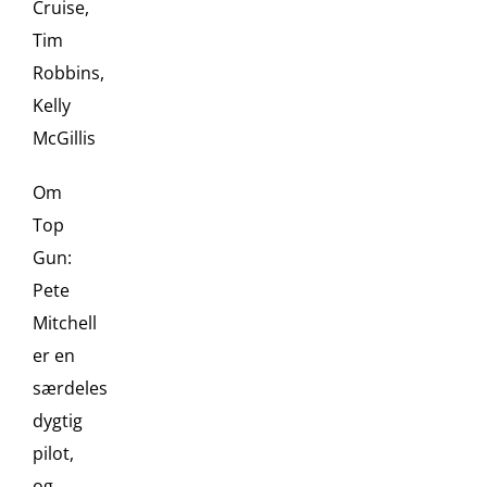
Cruise,
Tim
Robbins,
Kelly
McGillis
Om
Top
Gun:
Pete
Mitchell
er en
særdeles
dygtig
pilot,
og