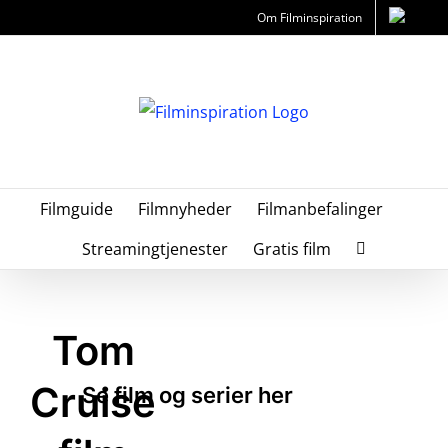
Skip
Om Filminspiration
to
content
Filmguide
Filmnyheder
Filmanbefalinger
Streamingtjenester
Gratis film
Tom
Cruise
Se film og serier her