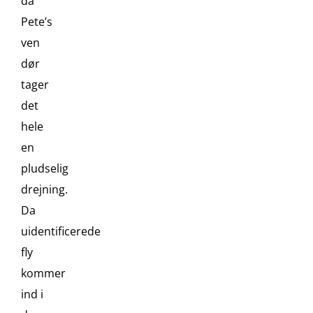
da
Pete’s
ven
dør
tager
det
hele
en
pludselig
drejning.
Da
uidentificerede
fly
kommer
ind i