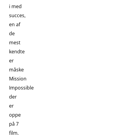
i med
succes,
en af
de
mest
kendte
er
måske
Mission
Impossible
der
er
oppe
på 7
film.