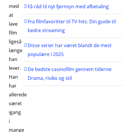
med
Få råd til nyt fjernsyn med afbetaling
at
Fra filmfavoritter til TV-hits: Din guide til
lave
bedre streaming
film
ligeså
Disse serier har været blandt de mest
længe
populære i 2025
han
lever.
De bedste casinofilm gennem tiderne:
Han
Drama, risiko og stil
har
allerede
været
igang
i
mange