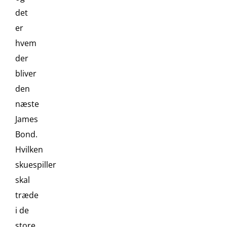
det
er
hvem
der
bliver
den
næste
James
Bond.
Hvilken
skuespiller
skal
træde
i de
store