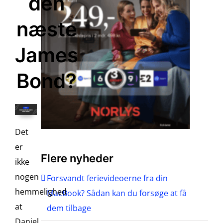
den
næste
James
Bond?
Det
er
Flere nyheder
ikke
nogen
Forsvandt ferievideoerne fra din
hemmelighed
MacBook? Sådan kan du forsøge at få
at
dem tilbage
Daniel