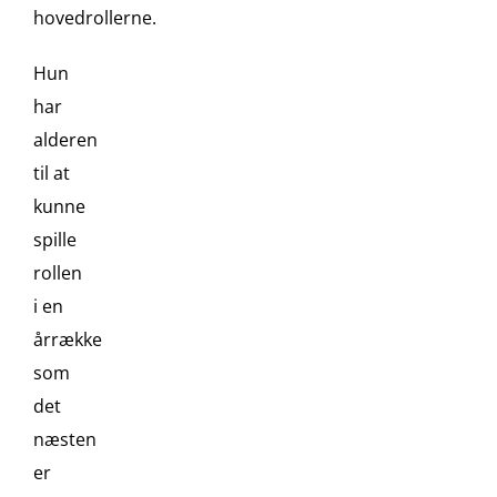
hovedrollerne.
Hun
har
alderen
til at
kunne
spille
rollen
i en
årrække
som
det
næsten
er