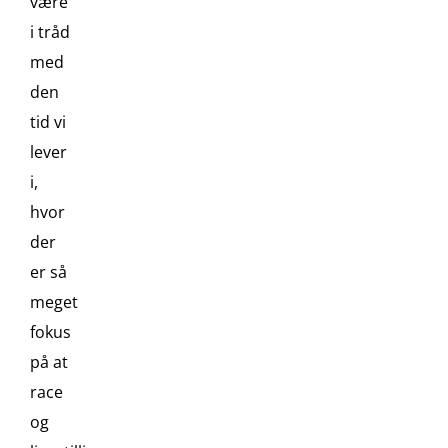
være
i tråd
med
den
tid vi
lever
i,
hvor
der
er så
meget
fokus
på at
race
og