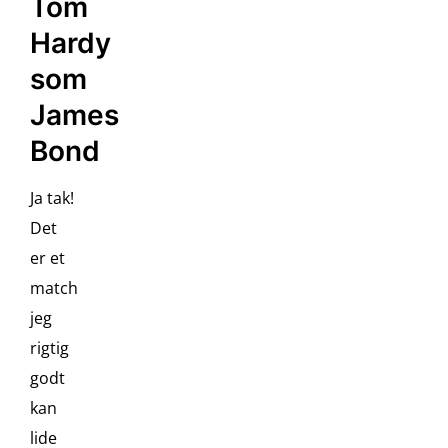
Tom
Hardy
som
James
Bond
Ja tak!
Det
er et
match
jeg
rigtig
godt
kan
lide