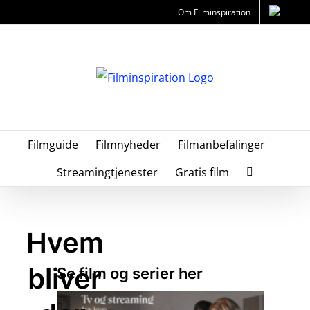
Skip
Om Filminspiration
to
content
Filmguide
Filmnyheder
Filmanbefalinger
Streamingtjenester
Gratis film
Hvem
bliver
Se film og serier her