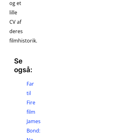
og et
lille
CV af
deres
filmhistorik.
Se
også:
Far
til
Fire
film
James
Bond:
No