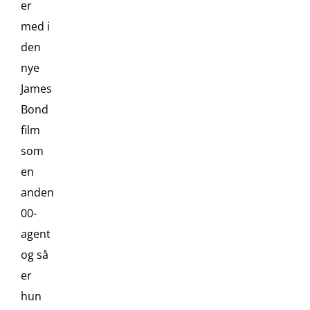
er
med i
den
nye
James
Bond
film
som
en
anden
00-
agent
og så
er
hun