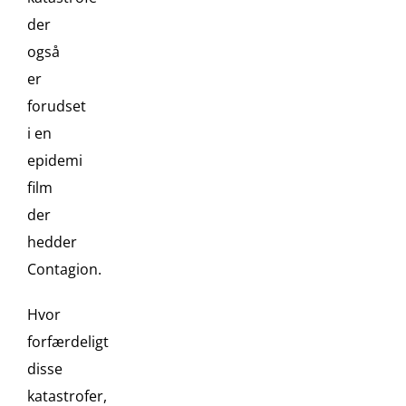
der
også
er
forudset
i en
epidemi
film
der
hedder
Contagion.
Hvor
forfærdeligt
disse
katastrofer,