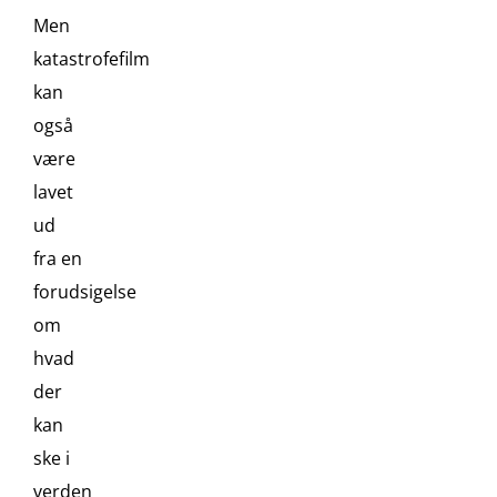
Men
katastrofefilm
kan
også
være
lavet
ud
fra en
forudsigelse
om
hvad
der
kan
ske i
verden