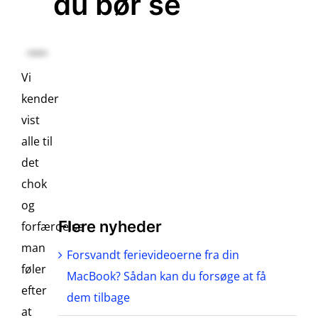
du bør se
Vi
kender
vist
alle til
det
chok
og
Flere nyheder
forfærdelse
man
Forsvandt ferievideoerne fra din
føler
MacBook? Sådan kan du forsøge at få
efter
dem tilbage
at