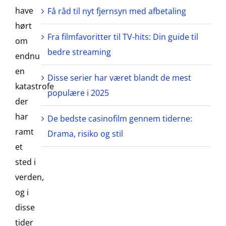
have
Få råd til nyt fjernsyn med afbetaling
hørt
Fra filmfavoritter til TV-hits: Din guide til
om
bedre streaming
endnu
en
Disse serier har været blandt de mest
katastrofe
populære i 2025
der
har
De bedste casinofilm gennem tiderne:
ramt
Drama, risiko og stil
et
sted i
verden,
og i
disse
tider