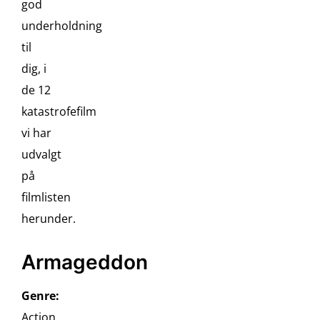
god
underholdning
til
dig, i
de 12
katastrofefilm
vi har
udvalgt
på
filmlisten
herunder.
Armageddon
Genre:
Action,