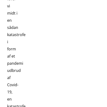
vi
midt i
en
sådan
katastrofe
i
form
af et
pandemi
udbrud
af
Covid-
19,
en
katastrofe