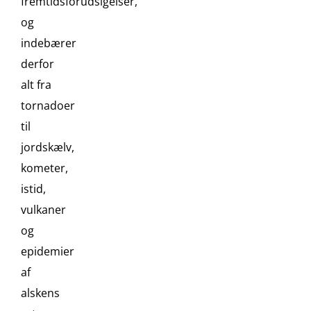
fremtidsforudsigelser,
og
indebærer
derfor
alt fra
tornadoer
til
jordskælv,
kometer,
istid,
vulkaner
og
epidemier
af
alskens