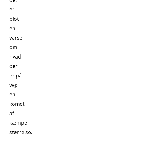
det
er
blot
en
varsel
om
hvad
der
er på
vej;
en
komet
af
kæmpe
størrelse,