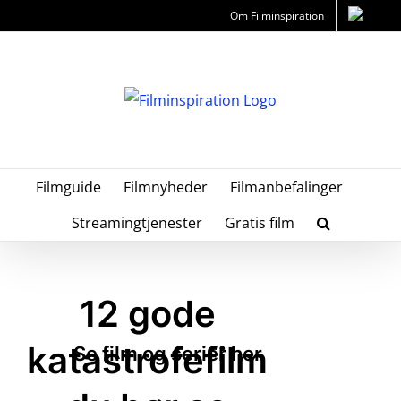
Skip
Om Filminspiration
to
content
Filmguide
Filmnyheder
Filmanbefalinger
Streamingtjenester
Gratis film
12 gode
katastrofefilm
Se film og serier her