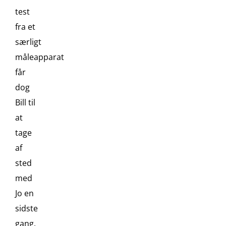
test
fra et
særligt
måleapparat
får
dog
Bill til
at
tage
af
sted
med
Jo en
sidste
gang.