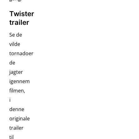
Twister
trailer
Se de
vilde
tornadoer
de
jagter
igennem
filmen,
i
denne
originale
trailer
til