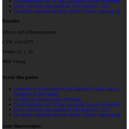
Fra filmfavoritter til TV-hits: Din guide til bedre streaming
Disse serier har været blandt de mest populære i 2025
De bedste casinofilm gennem tiderne: Drama, risiko og stil
Kontakt:
Effecto ApS (Filminspiration)
CVR: 41612479
Volden 22, 1. 20
8800 Viborg
Nyeste film guides:
Forsvandt ferievideoerne fra din MacBook? Sådan kan du
forsøge at få dem tilbage
Få råd til nyt fjernsyn med afbetaling
Fra filmfavoritter til TV-hits: Din guide til bedre streaming
Disse serier har været blandt de mest populære i 2025
De bedste casinofilm gennem tiderne: Drama, risiko og stil
Gode filmoversigter: