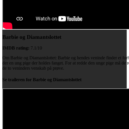
Barbie og Diamantslottet
IMDB rating:
7.1/10
Om Barbie og Diamantslottet: Barbie og hendes veninde finder et forheks
der en ung pige der holdes fanget. For at redde den unge pige må de r
de to veninders venskab på prøve.
Se traileren for Barbie og Diamantslottet