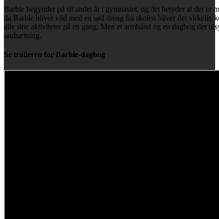
Barbie begynder på sit andet år i gymnasiet, og det betyder at der er
da Barbie bliver vild med en sød dreng fra skolen bliver det virkelig 
alle sine aktiviteter på en gang. Men et armbånd og en dagbog der til
undsætning.
Se traileren for Barbie-dagbog