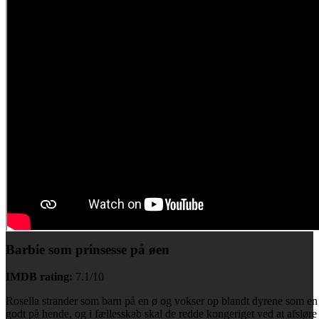
Barbie som prinsesse på øen
IMDB rating:
7.1/10
Rosella strander som barn på en ø og vokser op blandt dyrene som en
godt på hende, og i fællesskab skal de redde kongeriget ved at afslør