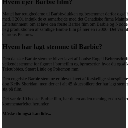
Hvem ejer Barbie film?
Mattel har rettighederne til Barbie-dukken og bestemmer derfor også
med. I 2001 indgik de et samarbejde med det Canadiske firma Mainf
Entertainment, om at lave den første Barbie film om Barbie og Nødd
bag produktionen af samtlige Barbie film på nær en i 2006. Det var f
Curious Pictures.
Hvem har lagt stemme til Barbie?
Den danske Barbie stemme bliver lavet af Louise Engell Behrensdorff 
velkendt stemme for figurer i børnefilm og børneserier, hvor du også
Teletubbies, Stuart Little og Pokemon mm.
Den engelske Barbie stemme er blevet lavet af forskellige skuespillere,
dog Kelly Sheridan, men der er i alt 45 skuespillere der har lagt stem
sig på film.
Det var de 10 bedste Barbie film, har du en anden mening er du vel
kommentarfeltet herunder.
Måske du også kan lide...