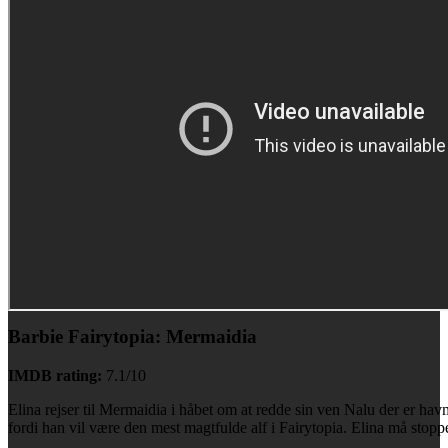
Barbie Fairytopia: Mermaidia
IMDB rating:
7.1/10
Elina rejser til Mermaidia i håbet om at redde sin ven Nalu der er h
fordi han vil være den mest magtfulde alf i Fairytopia. Elina må sto