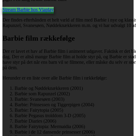
Stream Barbie hos Viaplay
Der findes efterhånden et helt væld af film med Barbie i nye og klassi
Rapunzel, Svanesøen, Nøddeknækkeren m.m. og vi har udvalgt 10 af de
Barbie film rækkefølge
Der er lavet et hav af Barbie film i animeret udgaver. Faktisk er det ble
dag. Der er altså mange Barbie film at holde styr på, og Barbie er sta
have styr på det når ens barn vil se filmene, eller måske du selv er st
på dem.
Herunder er en liste over alle Barbie film i rækkefølge:
Barbie og Nøddeknækkeren (2001)
Barbie som Rapunzel (2002)
Barbie: Svanesøen (2003)
Barbie: Prinsessen og Tiggerpigen (2004)
Barbie: Fairytopia (2005)
Barbie Pegasus trolddom 3-D (2005)
Barbie Diaries (2006)
Barbie Fairytopia: Mermaidia (2006)
Barbie i de 12 dansende prinsesser (2006)