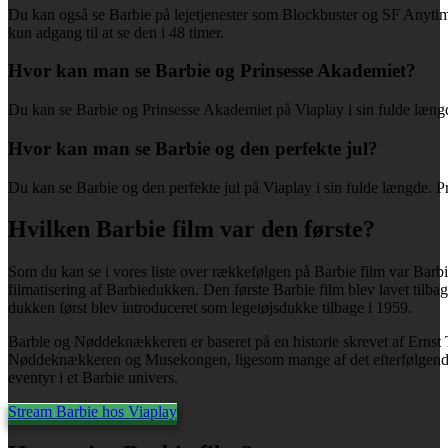
Du kan også se Barbie på lejetjenester som Blockbuster og SF Anytime,
kun adgang til at se den i 48 timer.
Hvor kan man se Barbie og Prinsesse Akademiet?
Du kan se Barbie og Prinsesse Akademiet på Viaplay i sin fulde længde
Hvor kan man se Barbie og den perfekte jul?
Du kan se Barbie og den perfekte jul på Viaplay i sin fulde længde. Pr
Hvilken Barbie film var den første?
Som du kan se i vores liste over rækkefølgen på Barbie film var Bar
filmatisering af Barbiedukken. Den første Barbie film blev lavet tilb
dukken først blev introduceret som legetøjsdukke tilbage i 1959.
Barbie og Nøddeknækkeren er baseret på en historie skrevet af Ern
Nøddeknækkeren og Musekongen, ligesom mange af det efterfølgende B
eventyr i et Barbie univers.
Stream Barbie hos Viaplay