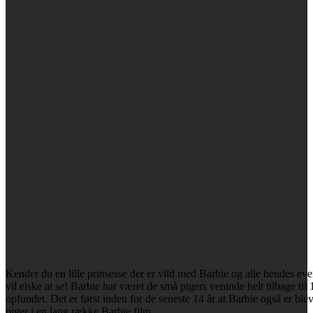
Kender du en lille prinsesse der er vild med Barbie og alle hendes ev
vil elske at se! Barbie har været de små pigers veninde helt tilbage ti
opfundet. Det er først inden for de seneste 14 år at Barbie også er bl
piger i en lang række Barbie film.