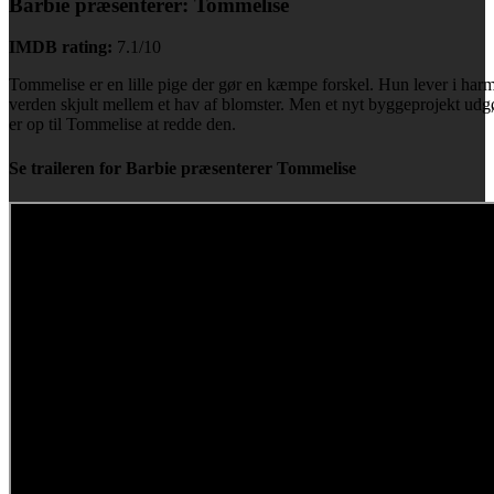
Barbie præsenterer: Tommelise
IMDB rating:
7.1/10
Tommelise er en lille pige der gør en kæmpe forskel. Hun lever i har
verden skjult mellem et hav af blomster. Men et nyt byggeprojekt udg
er op til Tommelise at redde den.
Se traileren for Barbie præsenterer Tommelise