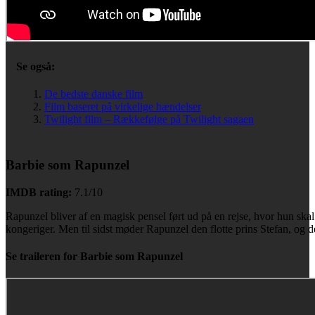
Se også:
De bedste danske film
Film baseret på virkelige hændelser
Twilight film – Rækkefølge på Twilight sagaen
Barbie som Rapunzel
IMDB rating:
7.1/10
Rapunzel bliver af en magisk pensel ført ud på en rejse, hvor hun ska
kongeriger. Men til sidst møder Rapunzel den flotte prins Stefan, og d
Se traileren for Barbie som Rapunzel