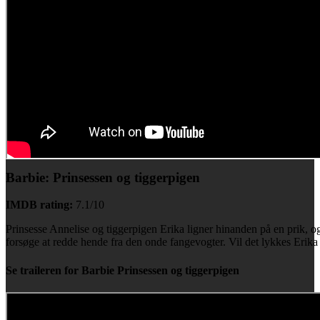
Barbie: Prinsessen og tiggerpigen
IMDB rating:
7.1/10
Prinsesse Annelise og tiggerpigen Erika ligner hinanden på en prik, og
forsøge at redde hende fra den onde fangevogter. Vil det lykkes Erika
Se traileren for Barbie Prinsessen og tiggerpigen