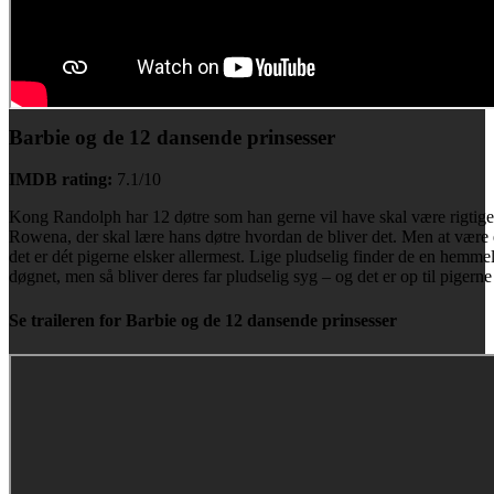
Barbie og de 12 dansende prinsesser
IMDB rating:
7.1/10
Kong Randolph har 12 døtre som han gerne vil have skal være rigtige 
Rowena, der skal lære hans døtre hvordan de bliver det. Men at være 
det er dét pigerne elsker allermest. Lige pludselig finder de en hemme
døgnet, men så bliver deres far pludselig syg – og det er op til piger
Se traileren for Barbie og de 12 dansende prinsesser