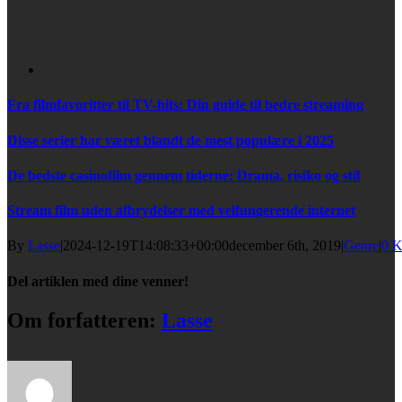
Fra filmfavoritter til TV-hits: Din guide til bedre streaming
Disse serier har været blandt de mest populære i 2025
De bedste casinofilm gennem tiderne: Drama, risiko og stil
Stream film uden afbrydelser med velfungerende internet
By
Lasse
|
2024-12-19T14:08:33+00:00
december 6th, 2019
|
Genre
|
0 K
Del artiklen med dine venner!
Facebook
Twitter
Reddit
LinkedIn
Tumblr
Pinterest
E-
Om forfatteren:
Lasse
mail