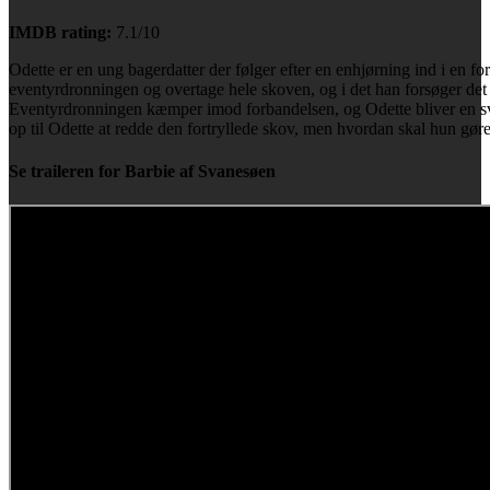
IMDB rating:
7.1/10
Odette er en ung bagerdatter der følger efter en enhjørning ind i en fo
eventyrdronningen og overtage hele skoven, og i det han forsøger det 
Eventyrdronningen kæmper imod forbandelsen, og Odette bliver en 
op til Odette at redde den fortryllede skov, men hvordan skal hun gøre
Se traileren for Barbie af Svanesøen