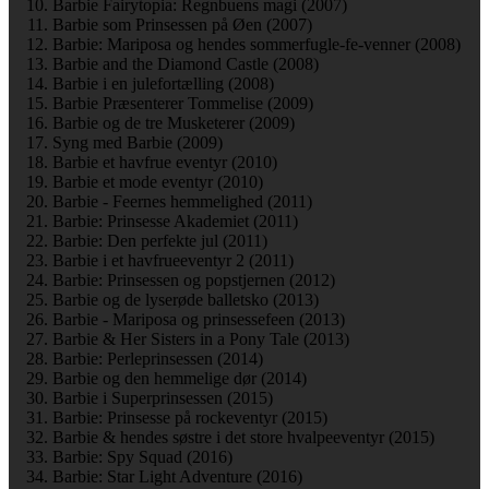
Barbie Fairytopia: Regnbuens magi (2007)
Barbie som Prinsessen på Øen (2007)
Barbie: Mariposa og hendes sommerfugle-fe-venner (2008)
Barbie and the Diamond Castle (2008)
Barbie i en julefortælling (2008)
Barbie Præsenterer Tommelise (2009)
Barbie og de tre Musketerer (2009)
Syng med Barbie (2009)
Barbie et havfrue eventyr (2010)
Barbie et mode eventyr (2010)
Barbie - Feernes hemmelighed (2011)
Barbie: Prinsesse Akademiet (2011)
Barbie: Den perfekte jul (2011)
Barbie i et havfrueeventyr 2 (2011)
Barbie: Prinsessen og popstjernen (2012)
Barbie og de lyserøde balletsko (2013)
Barbie - Mariposa og prinsessefeen (2013)
Barbie & Her Sisters in a Pony Tale (2013)
Barbie: Perleprinsessen (2014)
Barbie og den hemmelige dør (2014)
Barbie i Superprinsessen (2015)
Barbie: Prinsesse på rockeventyr (2015)
Barbie & hendes søstre i det store hvalpeeventyr (2015)
Barbie: Spy Squad (2016)
Barbie: Star Light Adventure (2016)