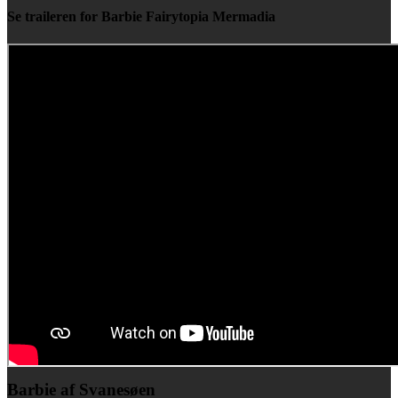
Se traileren for Barbie Fairytopia Mermadia
Barbie af Svanesøen