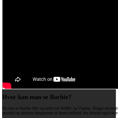
Hvor kan man se Barbie?
Du kan se Barbie film og serier på Netflix og Viaplay. Begge streamin
periode og streame ubegrænset af deres indhold, her iblandt også dere