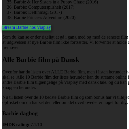
Barbie & Her Sisters in a Puppy Chase (2016)
Barbie: Computerspilshelt (2017)
Barbie: Delfinmagi (2017)
Barbie Princess Adventure (2020)
Stream Barbie hos Viaplay
Som du kan se er der rigeligt at gå i gang med og med de seneste film
at udgivelsen af nye Barbie film ikke fortsætter. Vi forventer at holde
fremover.
Alle Barbie film på Dansk
Ovenfor har du listen over
ALLE
Barbie film, men i listen herunder h
skal se. Alle 10 Barbie film der listes herunder kan du streame onlin
andre Barbie film tilgængelige på Viaplay med dansk tale, og du kan 
knappen herunder.
Nu til listen over de 10 bedste Barbie film og som bonus har vi tilføjet t
opfrisket om du har set den eller om det overhovedet er noget for dig.
Barbie-dagbog
IMDB rating:
7.1/10