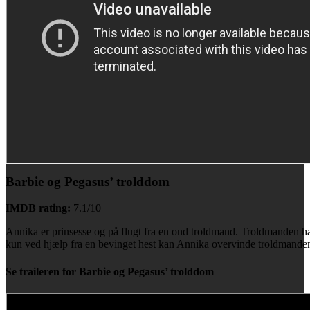
Barbie og Pegasus’ trolddom
IMDB rating:
7.1/10
Annika er prinsesse og på flugt fra en ond troldmand. Troldmanden ha
kun ved hjælp fra en bevinget hest kan Annika overvinde troldmanden
Se traileren for Barbie og Pegasus’ trolddom