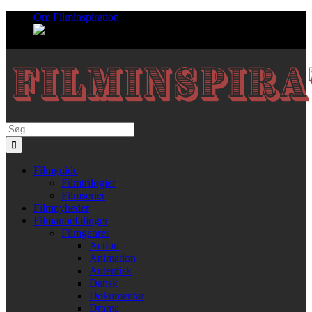
Skip
Om Filminspiration
to
content
Søg
efter:
Filmguide
Filmtrilogier
Filmserier
Filmnyheder
Filmanbefalinger
Filmgenrer
Action
Animation
Autentisk
Dansk
Dokumentar
Drama