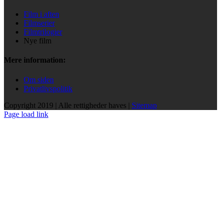
Film i aften
Filmserier
Filmtrilogier
Nye film
Mere information:
Om siden
Privatlivspolitik
Copyright 2019 | Alle rettigheder haves |
Sitemap
Page load link
Go
to
Top