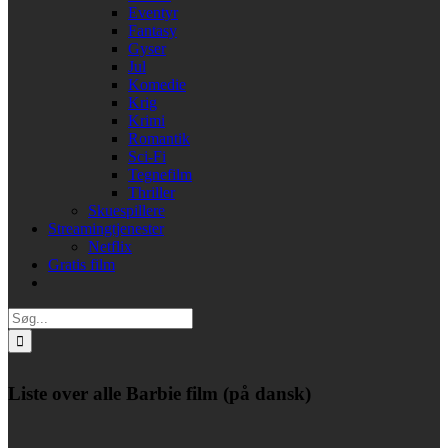
Eventyr
Fantasy
Gyser
Jul
Komedie
Krig
Krimi
Romantik
Sci-Fi
Tegnefilm
Thriller
Skuespillere
Streamingtjenester
Netflix
Gratis film
Søg
efter:
Liste over alle Barbie film (på dansk)